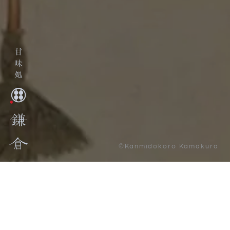
©Kanmidokoro Kamakura