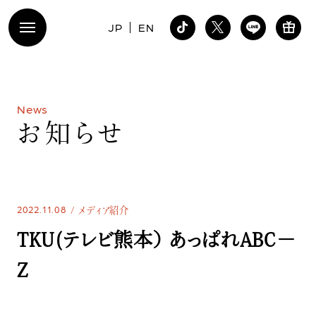
JP
EN
N
e
w
s
お
知
ら
せ
2022.11.08
メディア紹介
TKU(テレビ熊本） あっぱれABC－
Z