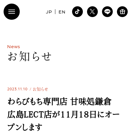
JP
EN
N
e
w
s
お
知
ら
せ
2023.11.10
お知らせ
わらびもち専門店 甘味処鎌倉
広島LECT店が11月18日にオー
プンします