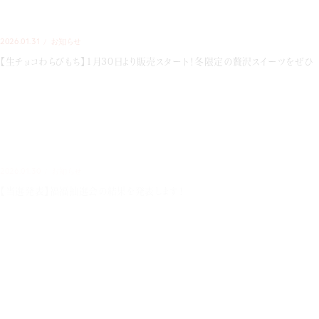
2026.01.31
お知らせ
【生チョコわらびもち】1月30日より販売スタート！冬限定の贅沢スイーツをぜひ
2026.01.30
お知らせ
【当選発表】福福抽選会の結果を発表します！
2025.09.26
お知らせ
【期間限定】秋の味覚 わらびもちドリンク「お芋シリーズ」登場！