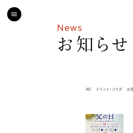
N
e
w
s
お
知
ら
せ
All
イベント・コラボ
お