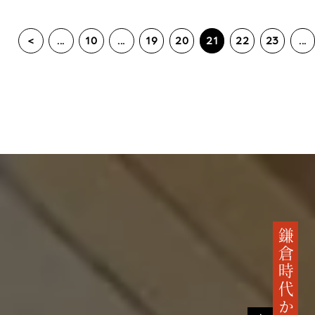
<
...
10
...
19
20
21
22
23
...
鎌倉時代から続く