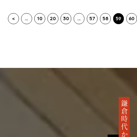
<
...
10
20
30
...
57
58
59
60
鎌倉時代から続く