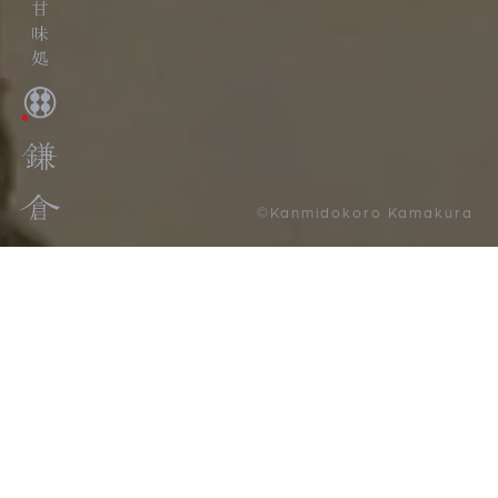
©Kanmidokoro Kamakura