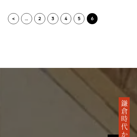
<
...
2
3
4
5
6
鎌倉時代から続く