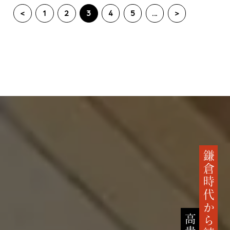
<
1
2
3
4
5
...
>
鎌倉時代から続く