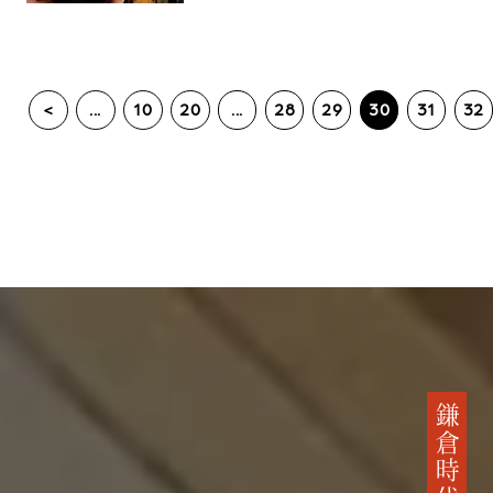
<
...
10
20
...
28
29
30
31
32