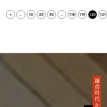
<
...
10
20
30
...
118
119
120
121
鎌倉時代から続く